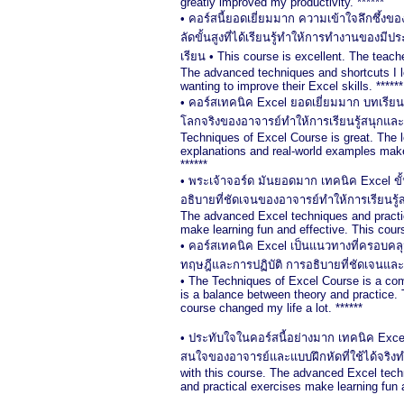
greatly improved my productivity. ******
• คอร์สนี้ยอดเยี่ยมมาก ความเข้าใจลึกซึ้งข
ลัดขั้นสูงที่ได้เรียนรู้ทำให้การทำงานของมี
เรียน • This course is excellent. The tea
The advanced techniques and shortcuts I l
wanting to improve their Excel skills. ******
• คอร์สเทคนิค Excel ยอดเยี่ยมมาก บทเรียนมี
โลกจริงของอาจารย์ทำให้การเรียนรู้สนุกแล
Techniques of Excel Course is great. The le
explanations and real-world examples make 
******
• พระเจ้าจอร์ด มันยอดมาก เทคนิค Excel ขั้น
อธิบายที่ชัดเจนของอาจารย์ทำให้การเรียนรู้
The advanced Excel techniques and practic
make learning fun and effective. This course
• คอร์สเทคนิค Excel เป็นแนวทางที่ครอบคลุ
ทฤษฎีและการปฏิบัติ การอธิบายที่ชัดเจนและตั
• The Techniques of Excel Course is a comp
is a balance between theory and practice. 
course changed my life a lot. ******
• ประทับใจในคอร์สนี้อย่างมาก เทคนิค Exce
สนใจของอาจารย์และแบบฝึกหัดที่ใช้ได้จริงท
with this course. The advanced Excel techn
and practical exercises make learning fun an