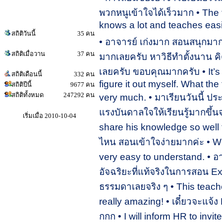
พวกหนูเข้าใจได้เร็วมาก • The 
knows a lot and teaches easi
สถิติวันนี้
35 คน
• อาจารย์ เก่งมาก สอนสนุกมาก • The teacher is really smart and makes learning enjoyable. • ดีมากเลยครับ หาวิธีทำตั้งนาน คิดเองก็คิดไม่ออก มาเจอสิ่งที่อาจารย์สอนเอาไปประยุกต์กับงานที่ทำได้เลยครับ ขอบคุณมากครับ • It’s really good! I searched for a solution for a long time and couldn't figure it out myself. What the teacher taught can be applied to my work right away. Thank you very much. • มาเรียนวันนี้ ประทับใจมากกก !!! การได้พบอาจารย์ที่สามารถถ่ายทอดความรู้ได้ดี เป็นแรงบันดาลใจให้เรียนรู้มากขึ้นจริง ๆ • I enjoyed your class today!!! Finding a teacher who can share his knowledge so well truly inspires me to learn more. • อาจารย์ไปเรียนวิธีการสอนมาจากไหน สอนเข้าใจง่ายมากค่ะ • Where did the teacher learn to teach like this? The lessons are very easy to understand. • อาจารย์ เกิดมาเพื่อสอน Excel ที่แท้จริง ... ของแทร่ค่ะ... อาจารย์เป็นอัจฉริยะที่แท้จริงในการสอน Excel เลยนะคะ ความสามารถในการถ่ายทอดความรู้ของท่านนั้นไม่ธรรมดาเลยจริง ๆ • This teacher was truly born to teach Excel. His ability to share knowledge is really amazing! • เดี๋ยวจะแจ้ง HR ให้เชิญอาจารย์มาสอนอีก หลายคอร์สเลย พวกเราประทับใจมากกกกก • I will inform HR to invite the teacher to teach more courses. We are very impressed! • ที่ Co-working space รัชดาอาจารย์คิดค่าสอนราคานี้ถูกไปไหมคะ เมื่อเทียบกับระดับ ความรู้ที่อาจารย์มี ความเชี่ยวชาญ ในการสอนที่สุดยอดมาก ไม่เคยเจอ แถมเลี้ยงอาหารกลางวันพวกเราทุกคนด้วย !! --คุ้มจริงๆ คิดไม่ผิดที่ไปลงเรียนค่ะ • At the Co-working space in Ratchada, isn't the teacher's fee too low? The teacher's knowledge and teaching skills are amazing, and I've never seen anyone teach like this before. Plus, the teacher provided lunch for all of us! It's really fantastic it. I'm glad I took the course. • หายโง่เลยผม!! ก่อนหน้านี้ผมเครียดทำ Excel ทุกวัน ตอนนี้ ยิ่งทำยิ่งมั่นใจ ว่านำไปใช้ได้จริงๆ • I'm not confused anymore! -- Before, I was stressed doing Excel every day. Now, I'm confident I can really use it. • อาจารย์เป็นคนสอนที่สอน ที่ดีที่สุดตั้งแต่เคยเจอคนสอน Excel มาเลย • The teacher is a genius at teaching. The best Excel teacher I've ever seen. • อธิบายสั้นๆ กระชับแต่ได้ใจความ ยอดเยี่ยมมากครับ • The explanations are short, clear, and to the point. Excellent! • ไม่มีเยิ่นเย้อ รับประกันความยอดเยี่ยมของผู้สอน การอธิบายที่สุดยอดมาก เรียนทั้งวันไม่มีเบื่อ ตัวอย่าง เทคนิคต่างๆ เยอะจริงๆ • No unnecessary details. The teacher is great at explaining. I could learn all day without getting bored. There are many examples and techniques. • อาจารย์รู้ลึก รู้จริง ถ่ายทอดได้ดีมากๆ อธิบายได้สุดยอดมาก • The teacher knows Excel deeply and teaches very well. Excellent explanations. • เกิดมาเพิ่งเคยได้ยิน คนอธิบายว่า Excel ต้องมีสะพานเชื่อมกัน ในการเขียนสูตร มันใช่เลย ทำไมคนอื่นไม่อธิบายแบบนี้มั่ง • It's the first time I've heard someone explain that Excel formulas need a bridge to connect them together when writing formulas. It makes so much sense. Why don't others explain it like this? 
สถิติเมื่อวาน
37 คน
สถิติเดือนนี้
332 คน
สถิติปีนี้
9677 คน
สถิติทั้งหมด
247292 คน
เริ่มเมื่อ 2010-10-04