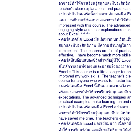
อาจารย์ทำให้การเรียนรู้สนุกและมีประสิทธิภ
teacher's clear explanations and practical 
• ประทับใจในคอร์สนี้อย่างมากค่ะ เทคนิค Exc
และการอธิบายที่ชัดเจนของอาจารย์ทำให้หัวข้อที
impressed with this course. The advanced E
engaging style and clear explanations mak
about Excel. ******
• คอร์สเทคนิค Excel มันเลิศมาก บทเรียนเต็ม
สนุกและมีประสิทธิภาพ มีความชำนาญในการทำ
is excellent. The lessons are full of pract
effective. I have become much more skilled
• คอร์สนี้เปลี่ยนแปลงชีวิตสำหรับผู้ที่ใช้ 
สไตล์การสอนที่ชัดเจนและน่าสนใจของอาจารย์
Excel • This course is a life-changer for 
improved my work skills. The teacher's cle
course for anyone who wants to master Exc
• คอร์สเทคนิค Excel นี้เกินความคาดหวัง เทคน
จริงของอาจารย์ทำให้การเรียนรู้สนุกและมีปร
expectations. The advanced techniques an
practical examples make learning fun and ef
• ประทับใจในคอร์สเทคนิค Excel อย่างมาก เ
อาจารย์ทำให้การเรียนรู้สนุกและมีประสิทธิภ
have saved me time. The teacher's engaging
• คอร์สเทคนิค Excel ยอดเยี่ยมมาก เนื้อหา
ทำให้การเรียนรู้สนุกและมีประสิทธิภาพ ได้เ