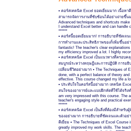
• คอร์สเทคนิค Excel ยอดเยี่ยมมาก เนื้อหาด
สามารถจัดการงานที่ซับซ้อนได้อย่างง่ายขึ้
Advanced techniques and shortcuts make w
I understand Excel better and can handle 
******
• คอร์สนี้ยอดเยี่ยมมาก! การอธิบายที่ชัดเจ
การทำงานและประสิทธิภาพของก็เพิ่มขึ้นอย่า
fantastic! The teacher's clear explanation
my efficiency improved a lot. I highly reco
• คอร์สเทคนิค Excel เป็นแนวทางที่ครอบคล
สมบูรณ์ระหว่างทฤษฎีและการปฏิบัติ การอธิบา
เปลี่ยนชีวิตอย่างมาก • The Techniques of E
done, with a perfect balance of theory and
effective. This course changed my life a lot
• ประทับใจในคอร์สนี้อย่างมาก เทคนิค Exce
สนใจของอาจารย์และแบบฝึกหัดที่ใช้ได้จริงทำ
am very impressed with this course. The a
teacher's engaging style and practical exer
******
• คอร์สเทคนิค Excel เป็นสิ่งที่ต้องมีสำหรับ
ของอย่างมาก การอธิบายที่ชัดเจนและตัวอย่า
ดีเยี่ยม • The Techniques of Excel Course 
greatly improved my work skills. The teach