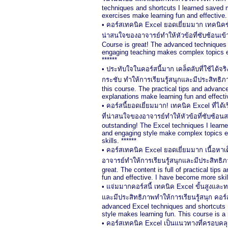
techniques and shortcuts I learned saved m
exercises make learning fun and effective. 
• คอร์สเทคนิค Excel ยอดเยี่ยมมาก เทคนิคข
น่าสนใจของอาจารย์ทำให้หัวข้อที่ซับซ้อนเข้าใ
Course is great! The advanced techniques 
engaging teaching makes complex topics ea
******
• ประทับใจในคอร์สนี้มาก เคล็ดลับที่ใช้ได้
กระชับ ทำให้การเรียนรู้สนุกและมีประสิทธิ
this course. The practical tips and advan
explanations make learning fun and effect
• คอร์สนี้ยอดเยี่ยมมาก! เทคนิค Excel ที่ไ
ที่น่าสนใจของอาจารย์ทำให้หัวข้อที่ซับซ้อนส
outstanding! The Excel techniques I learn
and engaging style make complex topics e
skills. ******
• คอร์สเทคนิค Excel ยอดเยี่ยมมาก เนื้อหาเต
อาจารย์ทำให้การเรียนรู้สนุกและมีประสิทธ
great. The content is full of practical tip
fun and effective. I have become more skill
• แจ่มมากคอร์สนี้ เทคนิค Excel ขั้นสูงแ
และมีประสิทธิภาพทำให้การเรียนรู้สนุก คอร์ส
advanced Excel techniques and shortcuts I 
style makes learning fun. This course is a 
• คอร์สเทคนิค Excel เป็นแนวทางที่ครอบคลุมใ