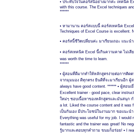
• ประทับใจในคอร์สนี้อย่างมากค่ะ เทคนิค Ex
with this course. The Excel techniques and 
******
• หามานาน คอร์สแบบนี้ คอร์สเทคนิค Excel เ
Techniques of Excel Course is excellent. No 
• คอร์สนี้ชีวิตเปลี่ยนค่ะ มาเรียนเถอะ แนะ
• คอร์สเทคนิค Excel นี้เกินความคาด ไม่เสี
was worth the time to learn.
******
• ผู้สอนที่ดีมากทำให้หลักสูตรง่ายต่อการติดต
จากมุมมอง ดีทุกตรง ยินดีที่จะมาเรียนอีก ผู้
always have good content.
******
• ผู้สอนเ
Excellent trainer - good pace, clear instruc
ใหม่ๆ ชอบเนื้อหาของหลักสูตรและมันสนุก กำลั
a lot. Liked the course content and it was 
เป็นกันเอง มีประโยชน์ในงานมาก ขอแนะนำ • I
Everything was useful for my job. I woul
fantastic and the trainer was great! No ne
รู้มากและตอบทุกคำถาม ขนมก็อร่อย! • I reall