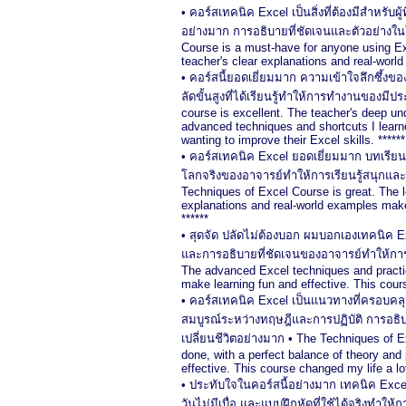
• คอร์สเทคนิค Excel เป็นสิ่งที่ต้องมีสำหรับ
อย่างมาก การอธิบายที่ชัดเจนและตัวอย่างใ
Course is a must-have for anyone using Exc
teacher's clear explanations and real-world
• คอร์สนี้ยอดเยี่ยมมาก ความเข้าใจลึกซึ้งข
ลัดขั้นสูงที่ได้เรียนรู้ทำให้การทำงานของมี
course is excellent. The teacher's deep u
advanced techniques and shortcuts I learn
wanting to improve their Excel skills. ******
• คอร์สเทคนิค Excel ยอดเยี่ยมมาก บทเรียนมี
โลกจริงของอาจารย์ทำให้การเรียนรู้สนุกแล
Techniques of Excel Course is great. The le
explanations and real-world examples make 
******
• สุดจัด ปลัดไม่ต้องบอก ผมบอกเองเทคนิค Exce
และการอธิบายที่ชัดเจนของอาจารย์ทำให้การเ
The advanced Excel techniques and practic
make learning fun and effective. This course
• คอร์สเทคนิค Excel เป็นแนวทางที่ครอบคล
สมบูรณ์ระหว่างทฤษฎีและการปฏิบัติ การอธิบา
เปลี่ยนชีวิตอย่างมาก • The Techniques of E
done, with a perfect balance of theory and
effective. This course changed my life a lot
• ประทับใจในคอร์สนี้อย่างมาก เทคนิค Excel 
วันไม่มีเบื่อ และแบบฝึกหัดที่ใช้ได้จริงทำใ